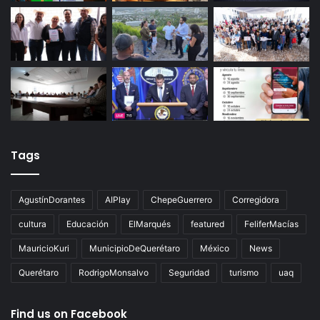
Tags
AgustínDorantes
AIPlay
ChepeGuerrero
Corregidora
cultura
Educación
ElMarqués
featured
FeliferMacías