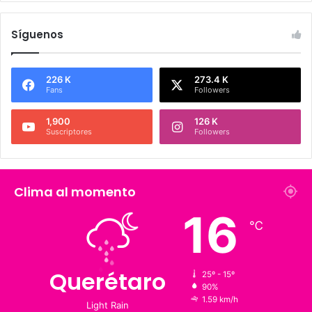
Síguenos
226 K
273.4 K
Fans
Followers
1,900
126 K
Suscriptores
Followers
Clima al momento
℃