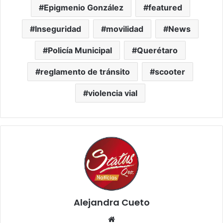
Epigmenio González
featured
Inseguridad
movilidad
News
Policía Municipal
Querétaro
reglamento de tránsito
scooter
violencia vial
Alejandra Cueto
Website