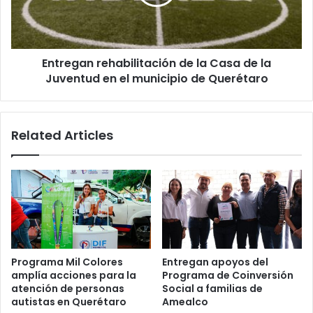
de
la
Juventud
en
Entregan rehabilitación de la Casa de la
el
municipio
Juventud en el municipio de Querétaro
de
Querétaro
Related Articles
Programa Mil Colores
Entregan apoyos del
amplía acciones para la
Programa de Coinversión
atención de personas
Social a familias de
autistas en Querétaro
Amealco