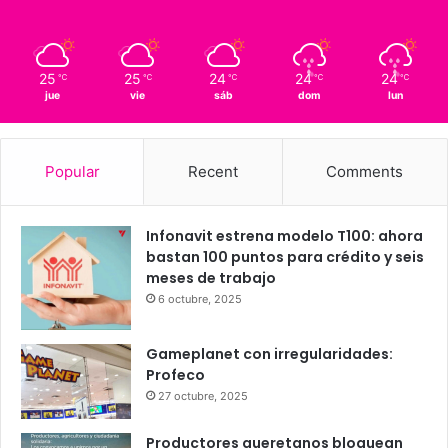
16
Querétaro
25º - 15º
90%
1.59 km/h
Light Rain
25
25
24
24
24
℃
℃
℃
℃
℃
jue
vie
sáb
dom
lun
Popular
Recent
Comments
Infonavit estrena modelo T100: ahora
bastan 100 puntos para crédito y seis
meses de trabajo
6 octubre, 2025