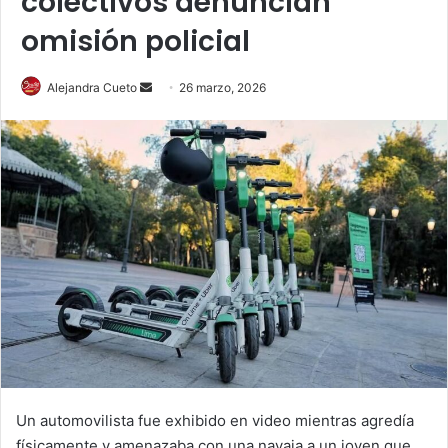
colectivos denuncian
omisión policial
Send
Alejandra Cueto
26 marzo, 2026
an
email
Un automovilista fue exhibido en video mientras agredía
físicamente y amenazaba con una navaja a un joven que