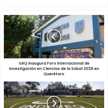
UAQ
inaugura
Foro
Internacional
de
Investigación
en
Ciencias
de
UAQ inaugura Foro Internacional de
la
Salud
Investigación en Ciencias de la Salud 2026 en
2026
Querétaro
en
Querétaro
Entregan
rehabilitación
de
la
Casa