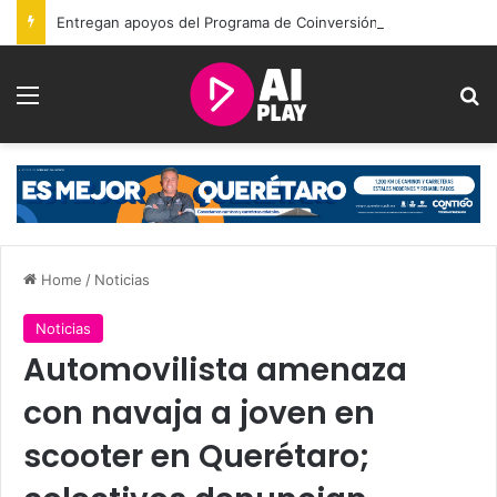
Entregan apoyos del Programa de Coinversión Social a familias de Amealco
Menu
Se
Home
/
Noticias
Noticias
Automovilista amenaza
con navaja a joven en
scooter en Querétaro;