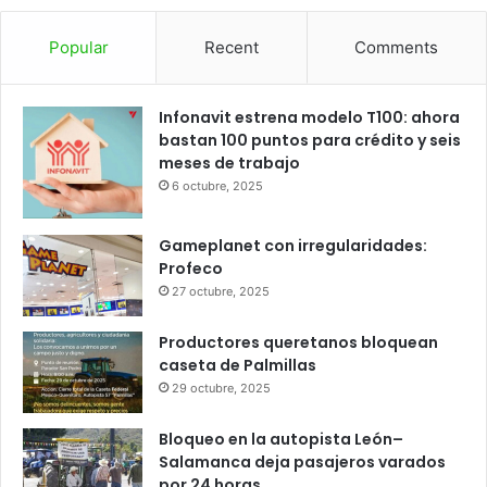
25
25
23
24
23
℃
℃
℃
℃
℃
jue
vie
sáb
dom
lun
Popular
Recent
Comments
Infonavit estrena modelo T100: ahora
bastan 100 puntos para crédito y seis
meses de trabajo
6 octubre, 2025
Gameplanet con irregularidades:
Profeco
27 octubre, 2025
Productores queretanos bloquean