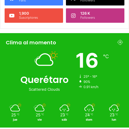
Síguenos
226 K
273.4 K
Fans
Followers
1,900
126 K
Suscriptores
Followers
Clima al momento
16
℃
Querétaro
25º - 16º
90%
0.91 km/h
Scattered Clouds