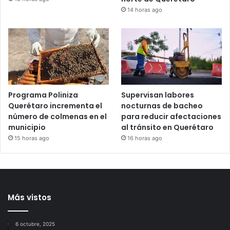
Entregan apoyos del
Revisan avance de la
Programa de Coinversión
regularización de
Social a familias de
asentamientos
Amealco
irregulares en la zona
norte de Querétaro
13 horas ago
14 horas ago
Programa Poliniza
Supervisan labores
Querétaro incrementa el
nocturnas de bacheo
número de colmenas en el
para reducir afectaciones
municipio
al tránsito en Querétaro
15 horas ago
16 horas ago