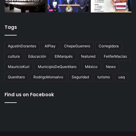
Tags
AgustínDorantes
AIPlay
ChepeGuerrero
Corregidora
cultura
Educación
ElMarqués
featured
FeliferMacías
MauricioKuri
MunicipioDeQuerétaro
México
News
Querétaro
RodrigoMonsalvo
Seguridad
turismo
uaq
Find us on Facebook