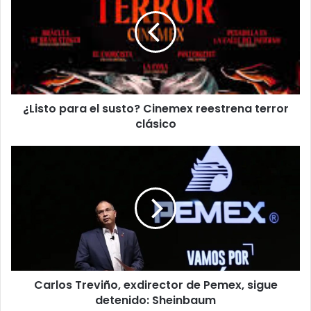
el
susto?
Cinemex
reestrena
terror
clásico
¿Listo para el susto? Cinemex reestrena terror
clásico
Carlos
Treviño,
exdirector
de
Pemex,
sigue
detenido:
Sheinbaum
Carlos Treviño, exdirector de Pemex, sigue
detenido: Sheinbaum