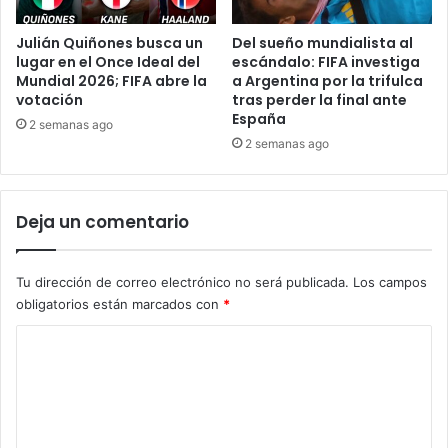
Julián Quiñones busca un
Del sueño mundialista al
lugar en el Once Ideal del
escándalo: FIFA investiga
Mundial 2026; FIFA abre la
a Argentina por la trifulca
votación
tras perder la final ante
España
2 semanas ago
2 semanas ago
Deja un comentario
Tu dirección de correo electrónico no será publicada.
Los campos
obligatorios están marcados con
*
C
o
m
e