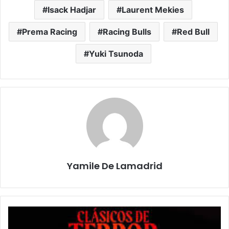
Isack Hadjar
Laurent Mekies
Prema Racing
Racing Bulls
Red Bull
Yuki Tsunoda
Yamile De Lamadrid
¿Listo
para