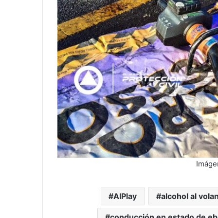
Imágen
AIPlay
alcohol al vola
conducción en estado de eb