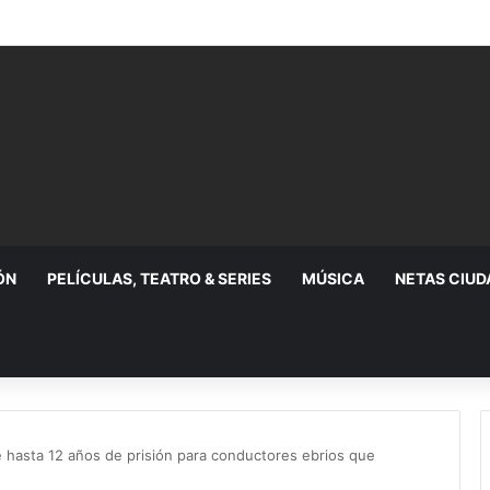
ÓN
PELÍCULAS, TEATRO & SERIES
MÚSICA
NETAS CIU
hasta 12 años de prisión para conductores ebrios que