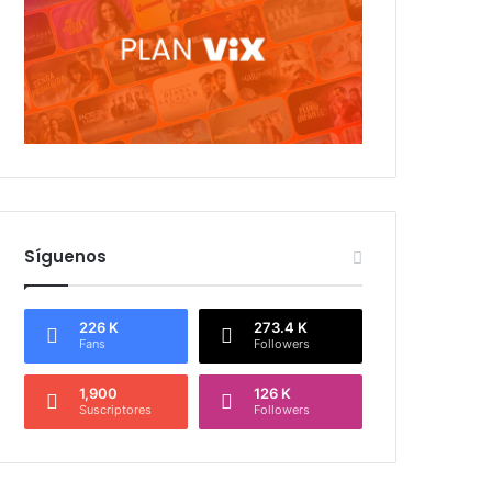
Síguenos
226 K
273.4 K
Fans
Followers
1,900
126 K
Suscriptores
Followers