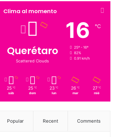
Clima al momento
16
℃
Querétaro
25º - 16º
82%
0.91 km/h
Scattered Clouds
25
25
23
26
27
℃
℃
℃
℃
℃
sáb
dom
lun
mar
mié
Popular
Recent
Comments