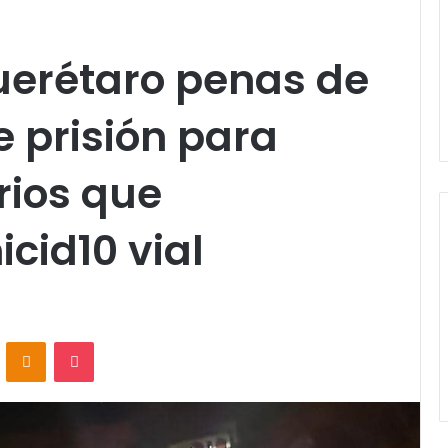
erétaro penas de
e prisión para
rios que
cid10 vial
VKontakte
Odnoklassniki
Pocket