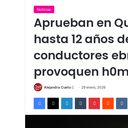
Noticias
Aprueban en Qu
hasta 12 años d
conductores eb
provoquen h0mi
Send
Alejandra Cueto
29 enero, 2026
an
Facebook
X
LinkedIn
Tumblr
Pinterest
Reddit
email