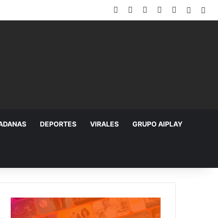
Facebook
X
YouTube
Instagram
TikTok
Random
Sid
DADANAS
DEPORTES
VIRALES
GRUPO AIPLAY