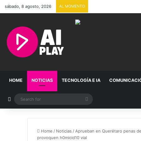
sábado, 8 agosto, 2026
AL MOMENTO
HOME
NOTICIAS
TECNOLOGÍA E IA
COMUNICACI
Random Article
Search
for
Home
/
Noticias
/
Aprueban en Querétaro penas de 
provoquen h0micid10 vial