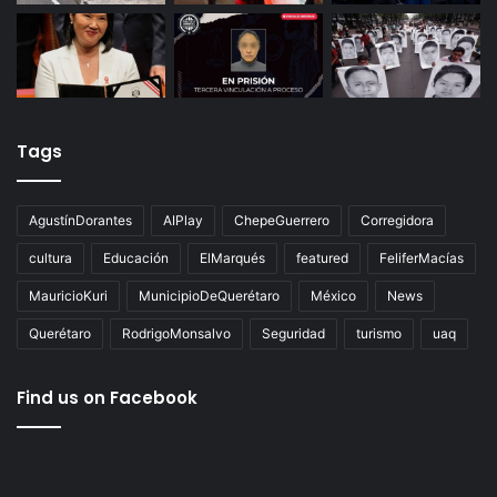
Tags
AgustínDorantes
AIPlay
ChepeGuerrero
Corregidora
cultura
Educación
ElMarqués
featured
FeliferMacías
MauricioKuri
MunicipioDeQuerétaro
México
News
Querétaro
RodrigoMonsalvo
Seguridad
turismo
uaq