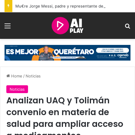
Mu€re Jorge Messi, padre y representante de Lionel Messi, a los 68 años
Menu
Se
Home
/
Noticias
Noticias
Analizan UAQ y Tolimán
convenio en materia de
salud para ampliar acceso