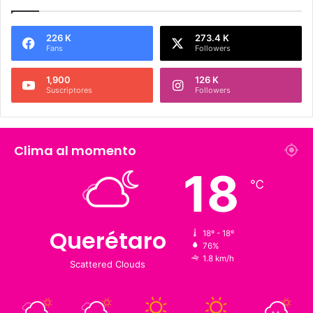
Síguenos
226 K
273.4 K
Fans
Followers
1,900
126 K
Suscriptores
Followers
Clima al momento
18
℃
18º - 18º