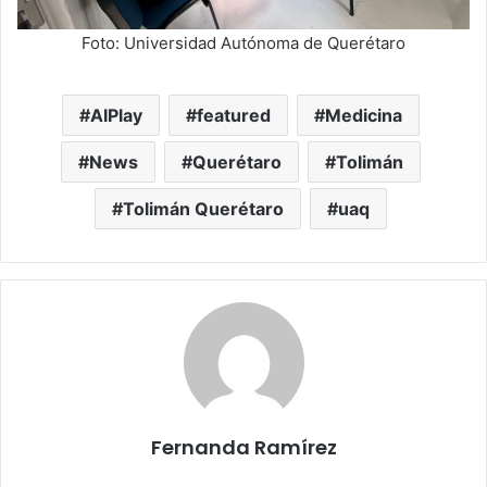
Foto: Universidad Autónoma de Querétaro
AIPlay
featured
Medicina
News
Querétaro
Tolimán
Tolimán Querétaro
uaq
Fernanda Ramírez