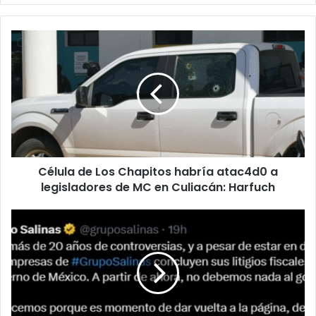
Célula
de
Los
Chapitos
habría
atac4d0
a
legisladores
de
Célula de Los Chapitos habría atac4d0 a
MC
en
legisladores de MC en Culiacán: Harfuch
Culiacán:
Harfuch
Salinas
pagará
deuda
a
SAT
en
“abonos