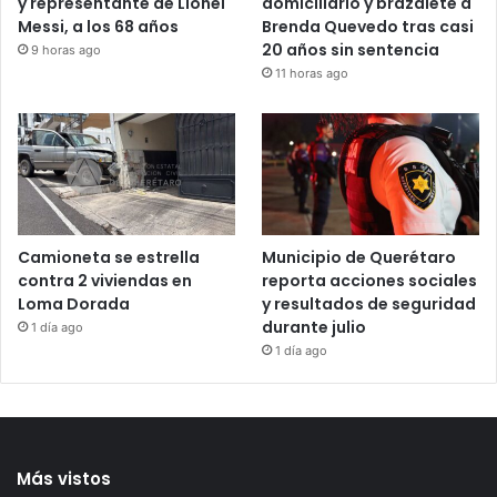
Mu€re Jorge Messi, padre
Juez retira arraigo
y representante de Lionel
domiciliario y brazalete a
Messi, a los 68 años
Brenda Quevedo tras casi
20 años sin sentencia
9 horas ago
11 horas ago
Camioneta se estrella
Municipio de Querétaro
contra 2 viviendas en
reporta acciones sociales
Loma Dorada
y resultados de seguridad
durante julio
1 día ago
1 día ago