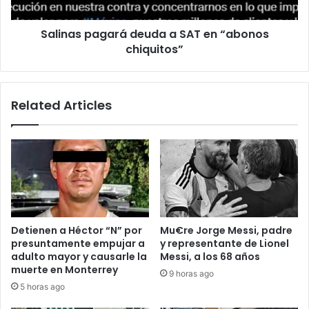
chiquitos”
Salinas pagará deuda a SAT en “abonos
chiquitos”
Related Articles
Detienen a Héctor “N” por
Mu€re Jorge Messi, padre
presuntamente empujar a
y representante de Lionel
adulto mayor y causarle la
Messi, a los 68 años
muerte en Monterrey
9 horas ago
5 horas ago