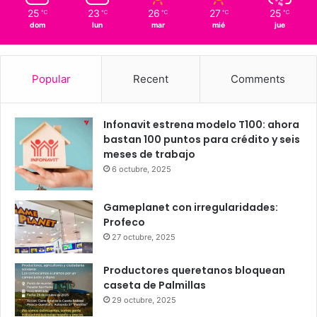
Querétaro
76%
1.8 km/h
Scattered Clouds
25
23
26
27
25
℃
℃
℃
℃
℃
dom
lun
mar
mié
jue
Popular
Recent
Comments
Infonavit estrena modelo T100: ahora
bastan 100 puntos para crédito y seis
meses de trabajo
6 octubre, 2025
Gameplanet con irregularidades:
Profeco