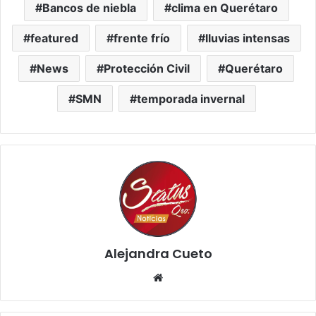
Bancos de niebla
clima en Querétaro
featured
frente frío
lluvias intensas
News
Protección Civil
Querétaro
SMN
temporada invernal
Alejandra Cueto
Website