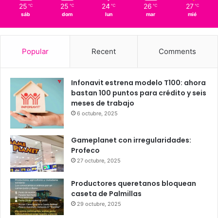
Querétaro
87%
1.56 km/h
Scattered Clouds
25
25
24
26
27
℃
℃
℃
℃
℃
sáb
dom
lun
mar
mié
Popular
Recent
Comments
Infonavit estrena modelo T100: ahora
bastan 100 puntos para crédito y seis
meses de trabajo
6 octubre, 2025
Gameplanet con irregularidades:
Profeco
27 octubre, 2025