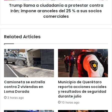
Trump llama a ciudadanía a protestar contra
aranceles
del
Irán; impone aranceles del 25 % a sus socios
25
comerciales
%
a
sus
Related Articles
socios
comerciales
Camioneta se estrella
Municipio de Querétaro
contra 2 viviendas en
reporta acciones sociales
Loma Dorada
y resultados de seguridad
durante julio
3 horas ago
10 horas ago