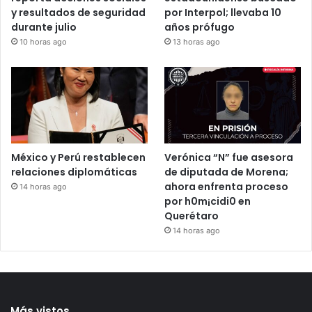
Municipio de Querétaro
Detienen en Jalisco a
reporta acciones sociales
estadounidense buscado
y resultados de seguridad
por Interpol; llevaba 10
durante julio
años prófugo
10 horas ago
13 horas ago
México y Perú restablecen
Verónica “N” fue asesora
relaciones diplomáticas
de diputada de Morena;
ahora enfrenta proceso
14 horas ago
por h0m¡cidi0 en
Querétaro
14 horas ago