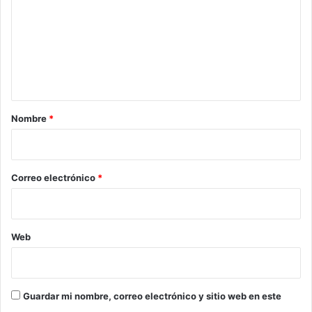
m
e
n
t
a
r
Nombre
*
i
o
*
Correo electrónico
*
Web
Guardar mi nombre, correo electrónico y sitio web en este