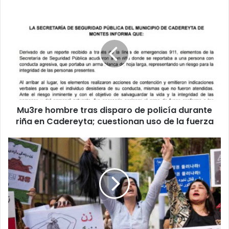
Mu3re
hombre
tras
disparo
de
policía
durante
riña
en
Mu3re hombre tras disparo de policía durante
Cadereyta;
cuestionan
riña en Cadereyta; cuestionan uso de la fuerza
uso
de
Trump
la
llama
fuerza
a
ciudadanía
a
protestar
contra
Irán;
impone