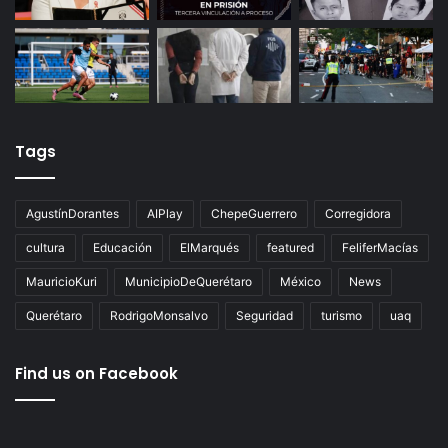
Tags
AgustínDorantes
AIPlay
ChepeGuerrero
Corregidora
cultura
Educación
ElMarqués
featured
FeliferMacías
MauricioKuri
MunicipioDeQuerétaro
México
News
Querétaro
RodrigoMonsalvo
Seguridad
turismo
uaq