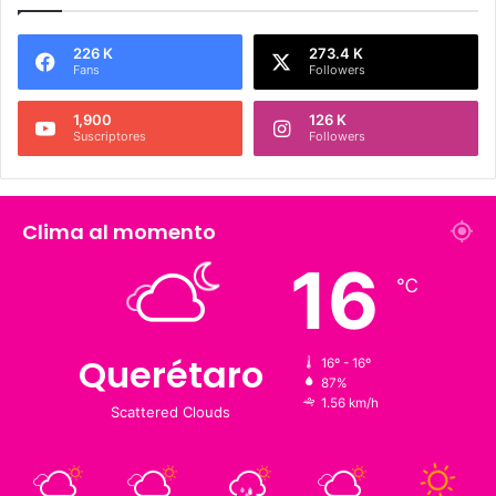
Síguenos
226 K
273.4 K
Fans
Followers
1,900
126 K
Suscriptores
Followers
Clima al momento
16
℃
16º - 16º