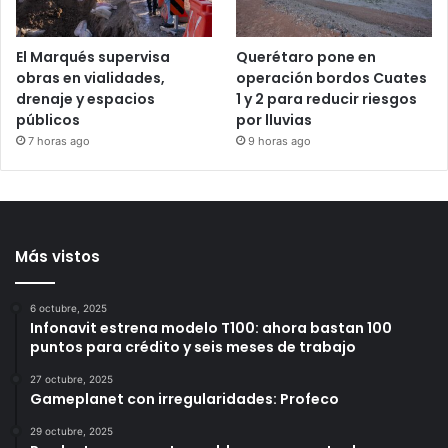
3 horas ago
5 horas ago
El Marqués supervisa
Querétaro pone en
obras en vialidades,
operación bordos Cuates
drenaje y espacios
1 y 2 para reducir riesgos
públicos
por lluvias
7 horas ago
9 horas ago
Más vistos
6 octubre, 2025
Infonavit estrena modelo T100: ahora bastan 100