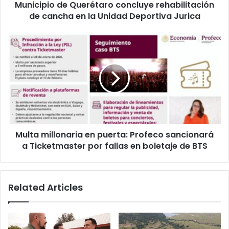
Municipio de Querétaro concluye rehabilitación
Unidad
Deportiva
de cancha en la Unidad Deportiva Jurica
Jurica
Multa
millonaria
en
puerta:
Profeco
sancionará
a
Ticketmaster
por
Multa millonaria en puerta: Profeco sancionará
fallas
en
a Ticketmaster por fallas en boletaje de BTS
boletaje
de
BTS
Related Articles