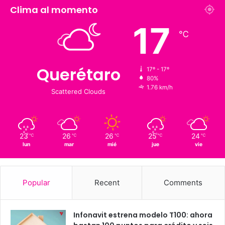
1,900
126 K
Suscriptores
Followers
Clima al momento
17
℃
Querétaro
17º - 17º
80%
1.76 km/h
Scattered Clouds
23
26
26
25
24
℃
℃
℃
℃
℃
lun
mar
mié
jue
vie