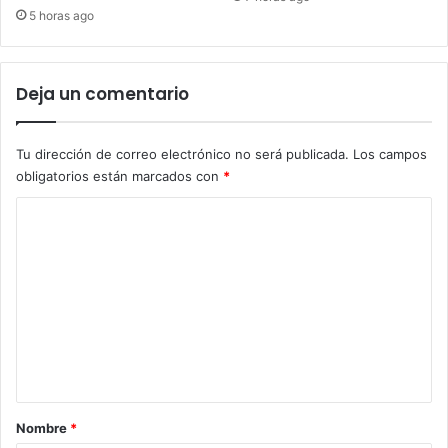
5 horas ago
Deja un comentario
Tu dirección de correo electrónico no será publicada.
Los campos
obligatorios están marcados con
*
C
o
m
e
n
t
a
r
Nombre
*