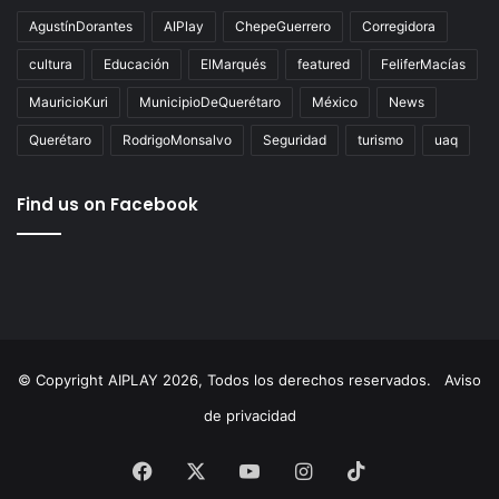
Tags
AgustínDorantes
AIPlay
ChepeGuerrero
Corregidora
cultura
Educación
ElMarqués
featured
FeliferMacías
MauricioKuri
MunicipioDeQuerétaro
México
News
Querétaro
RodrigoMonsalvo
Seguridad
turismo
uaq
Find us on Facebook