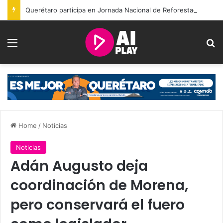
Querétaro participa en Jornada Nacional de Reforestación con la plantación de 2 mil 600 árboles
Menu
Se
Home
/
Noticias
Noticias
Adán Augusto deja
coordinación de Morena,
pero conservará el fuero