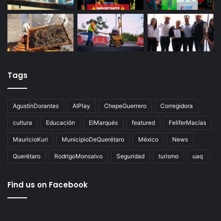
Tags
AgustínDorantes
AIPlay
ChepeGuerrero
Corregidora
cultura
Educación
ElMarqués
featured
FeliferMacías
MauricioKuri
MunicipioDeQuerétaro
México
News
Querétaro
RodrigoMonsalvo
Seguridad
turismo
uaq
Find us on Facebook