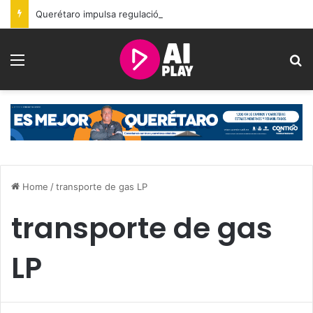
Querétaro impulsa regulación municipal para el uso de la Inteligencia Artificial
Menu
S
Home
/
transporte de gas LP
transporte de gas
LP