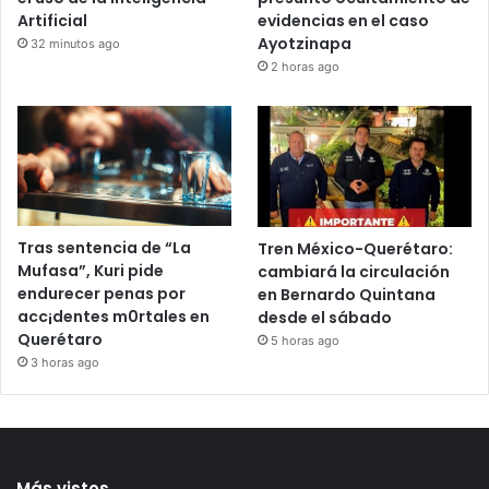
Artificial
evidencias en el caso
Ayotzinapa
32 minutos ago
2 horas ago
Tras sentencia de “La
Tren México-Querétaro:
Mufasa”, Kuri pide
cambiará la circulación
endurecer penas por
en Bernardo Quintana
acc¡dentes m0rtales en
desde el sábado
Querétaro
5 horas ago
3 horas ago
Más vistos