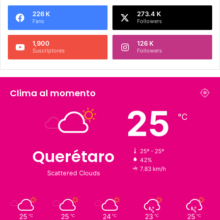
226 K
273.4 K
Fans
Followers
1,900
126 K
Suscriptores
Followers
Clima al momento
25
℃
Querétaro
25º - 25º
42%
7.83 km/h
Scattered Clouds
25
25
24
23
25
℃
℃
℃
℃
℃