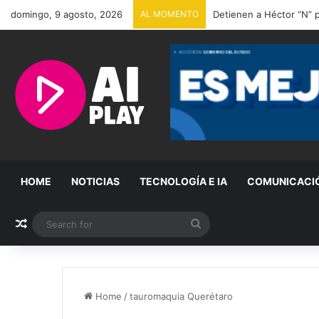
domingo, 9 agosto, 2026
AL MOMENTO
Mu€re Jorge Messi, pad
HOME
NOTICIAS
TECNOLOGÍA E IA
COMUNICACI
Random Article
Search
for
Home
/
tauromaquia Querétaro