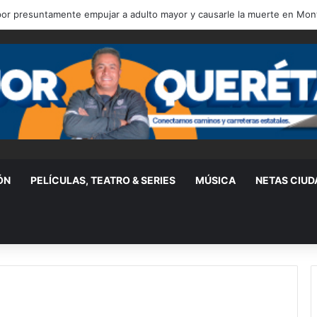
re y representante de Lionel Messi, a los 68 años
ÓN
PELÍCULAS, TEATRO & SERIES
MÚSICA
NETAS CIU