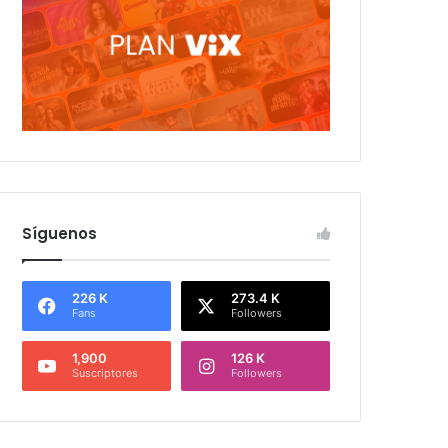
Síguenos
226 K
273.4 K
Fans
Followers
1,900
126 K
Suscriptores
Followers