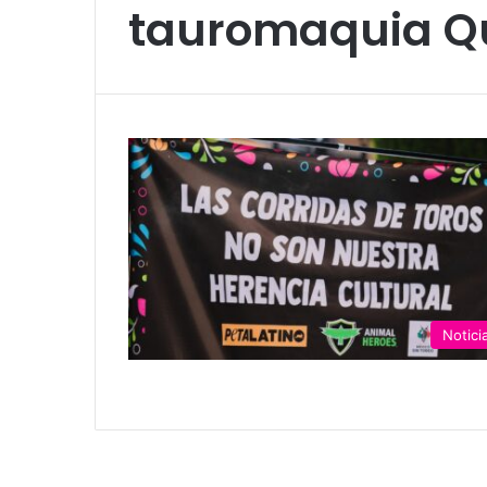
tauromaquia Q
Notici