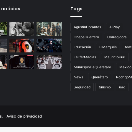
 noticias
Tags
AgustínDorantes
AIPlay
ChepeGuerrero
Corregidora
Educación
ElMarqués
feat
FeliferMacías
MauricioKuri
MunicipioDeQuerétaro
México
News
Querétaro
RodrigoM
Seguridad
turismo
uaq
dos.
Aviso de privacidad