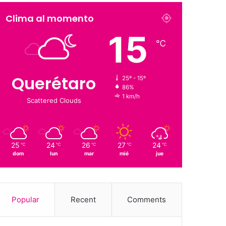
Clima al momento
15
℃
Querétaro
25º - 15º
86%
1 km/h
Scattered Clouds
25
24
26
27
24
℃
℃
℃
℃
℃
dom
lun
mar
mié
jue
Popular
Recent
Comments