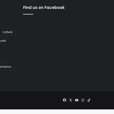
Find us on Facebook
cultura
ured
onsalvo
Facebook
X
YouTube
Instagram
TikTok