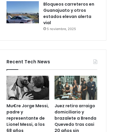
Bloqueos carreteros en
Guanajuato y otros
estados elevan alerta
vial
5 noviembre, 2025
Recent Tech News
Mu€re Jorge Messi,
Juez retira arraigo
padre y
domiciliario y
representante de
brazalete a Brenda
Lionel Messi, a los
Quevedo tras casi
68 años
20 años sin