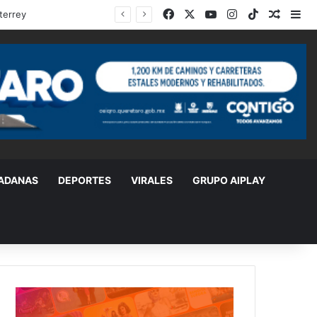
Facebook
X
YouTube
Instagram
TikTok
Random
Si
DADANAS
DEPORTES
VIRALES
GRUPO AIPLAY