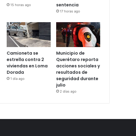
sentencia
15 horas ago
17 horas ago
Camioneta se
Municipio de
estrella contra 2
Querétaro reporta
viviendas en Loma
acciones sociales y
Dorada
resultados de
seguridad durante
1 día ago
julio
2 días ago