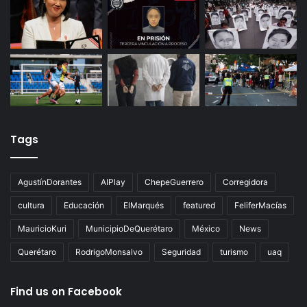
Tags
AgustínDorantes
AIPlay
ChepeGuerrero
Corregidora
cultura
Educación
ElMarqués
featured
FeliferMacías
MauricioKuri
MunicipioDeQuerétaro
México
News
Querétaro
RodrigoMonsalvo
Seguridad
turismo
uaq
Find us on Facebook