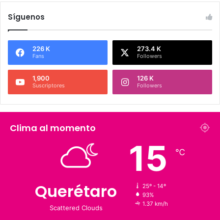
Síguenos
226 K
273.4 K
Fans
Followers
1,900
126 K
Suscriptores
Followers
Clima al momento
15
℃
Querétaro
25º - 14º
93%
1.37 km/h
Scattered Clouds