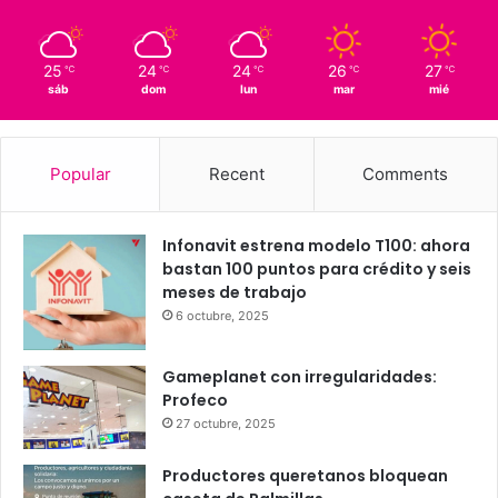
25
24
24
26
27
℃
℃
℃
℃
℃
sáb
dom
lun
mar
mié
Popular
Recent
Comments
Infonavit estrena modelo T100: ahora
bastan 100 puntos para crédito y seis
meses de trabajo
6 octubre, 2025
Gameplanet con irregularidades:
Profeco
27 octubre, 2025
Productores queretanos bloquean