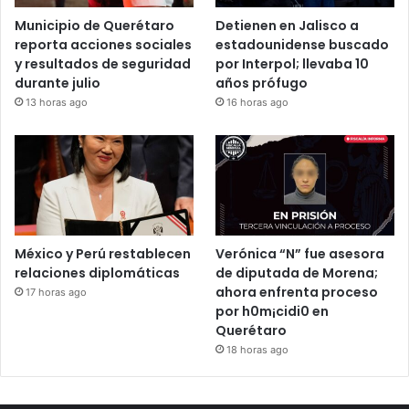
Municipio de Querétaro
Detienen en Jalisco a
reporta acciones sociales
estadounidense buscado
y resultados de seguridad
por Interpol; llevaba 10
durante julio
años prófugo
13 horas ago
16 horas ago
México y Perú restablecen
Verónica “N” fue asesora
relaciones diplomáticas
de diputada de Morena;
ahora enfrenta proceso
17 horas ago
por h0m¡cidi0 en
Querétaro
18 horas ago