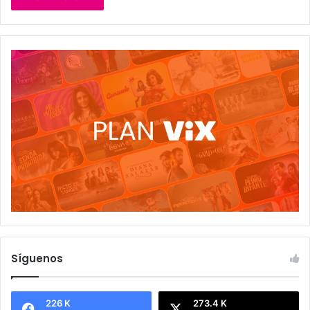
Síguenos
226 K
273.4 K