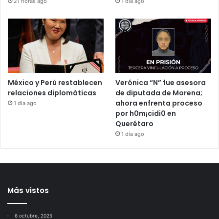
21 horas ago
1 día ago
México y Perú restablecen
Verónica “N” fue asesora
relaciones diplomáticas
de diputada de Morena;
ahora enfrenta proceso
1 día ago
por h0m¡cidi0 en
Querétaro
1 día ago
Más vistos
6 octubre, 2025