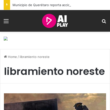
Municipio de Querétaro reporta acciones sociales y resultados de seguridad durante julio
Menu
S
Home
/
libramiento noreste
libramiento noreste