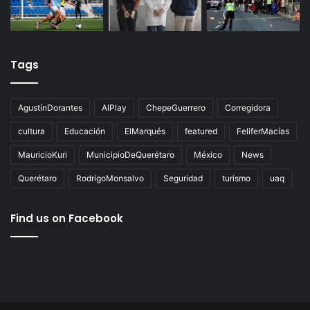
Tags
AgustínDorantes
AIPlay
ChepeGuerrero
Corregidora
cultura
Educación
ElMarqués
featured
FeliferMacías
MauricioKuri
MunicipioDeQuerétaro
México
News
Querétaro
RodrigoMonsalvo
Seguridad
turismo
uaq
Find us on Facebook