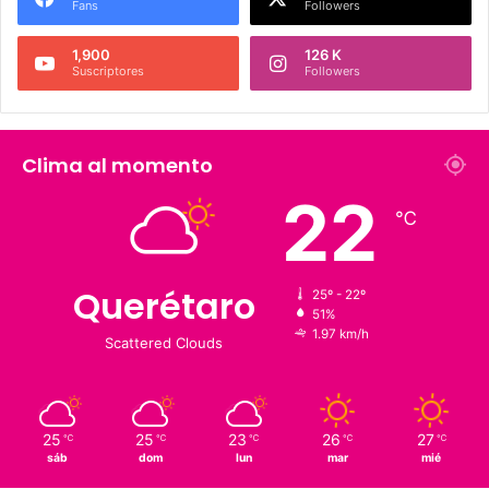
Fans
Followers
1,900
126 K
Suscriptores
Followers
Clima al momento
22
℃
Querétaro
25º - 22º
51%
1.97 km/h
Scattered Clouds
25
25
23
26
27
℃
℃
℃
℃
℃
sáb
dom
lun
mar
mié