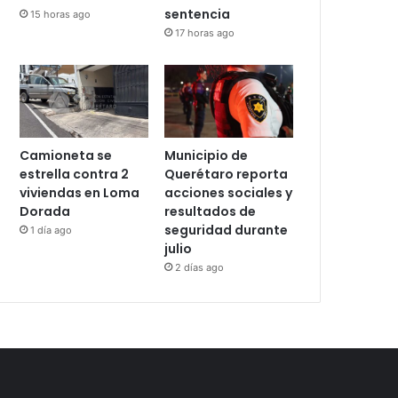
sentencia
15 horas ago
17 horas ago
Camioneta se
Municipio de
estrella contra 2
Querétaro reporta
viviendas en Loma
acciones sociales y
Dorada
resultados de
seguridad durante
1 día ago
julio
2 días ago