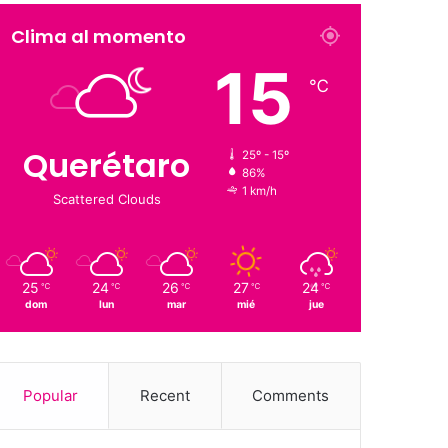
Clima al momento
15
℃
Querétaro
25º - 15º
86%
1 km/h
Scattered Clouds
25
24
26
27
24
℃
℃
℃
℃
℃
dom
lun
mar
mié
jue
Popular
Recent
Comments