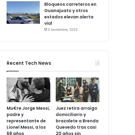
Bloqueos carreteros en
Guanajuato y otros
estados elevan alerta
vial
5 noviembre, 2025
Recent Tech News
Mu€re Jorge Messi,
Juez retira arraigo
padre y
domiciliario y
representante de
brazalete a Brenda
Lionel Messi, a los
Quevedo tras casi
68 años
20 años sin