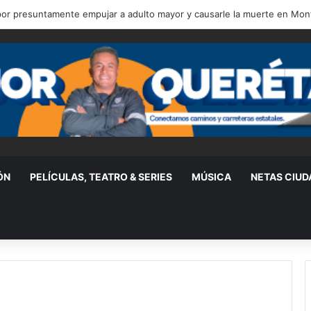
re y representante de Lionel Messi, a los 68 años
ÓN
PELÍCULAS, TEATRO & SERIES
MÚSICA
NETAS CIU