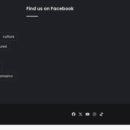
Find us on Facebook
cultura
ured
onsalvo
Facebook
X
YouTube
Instagram
TikTok