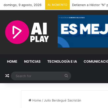
domingo, 9 agosto, 2026
AL MOMENTO
Mu€re Jorge Messi, pad
HOME
NOTICIAS
TECNOLOGÍA E IA
COMUNICACI
Random Article
Search
for
Home
/
Julio Berdegué Sacristán