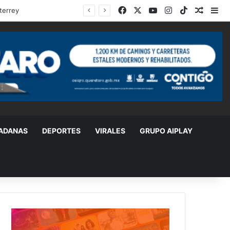
Facebook
X
YouTube
Instagram
TikTok
Random
Si
DADANAS
DEPORTES
VIRALES
GRUPO AIPLAY