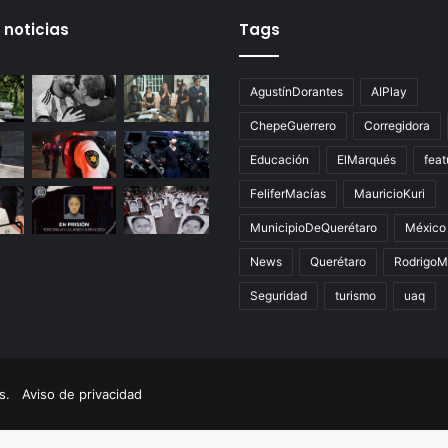
 noticias
Tags
AgustínDorantes
AIPlay
ChepeGuerrero
Corregidora
Educación
ElMarqués
feat
FeliferMacías
MauricioKuri
MunicipioDeQuerétaro
México
News
Querétaro
RodrigoM
Seguridad
turismo
uaq
dos.
Aviso de privacidad