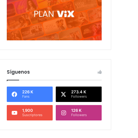
Síguenos
226 K
273.4 K
Fans
Followers
1,900
126 K
Suscriptores
Followers