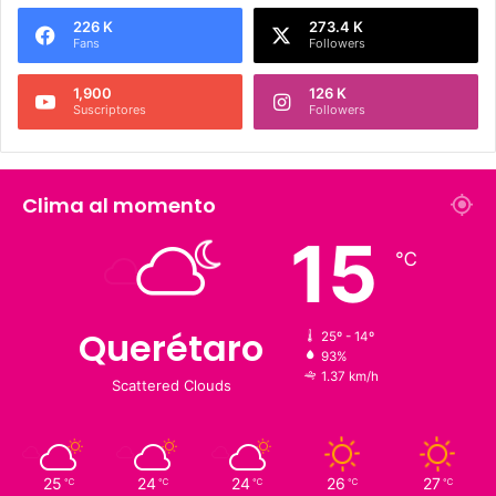
226 K
273.4 K
Fans
Followers
1,900
126 K
Suscriptores
Followers
Clima al momento
15
℃
Querétaro
25º - 14º
93%
1.37 km/h
Scattered Clouds
25
24
24
26
27
℃
℃
℃
℃
℃