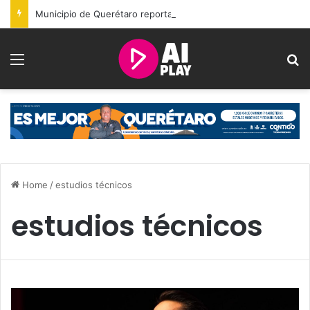
Municipio de Querétaro reporta acciones sociales y resultados de seguridad durante julio
Menu
S
Home
/
estudios técnicos
estudios técnicos