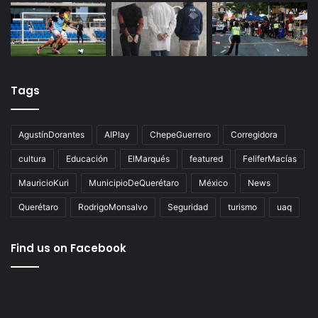
Tags
AgustínDorantes
AIPlay
ChepeGuerrero
Corregidora
cultura
Educación
ElMarqués
featured
FeliferMacías
MauricioKuri
MunicipioDeQuerétaro
México
News
Querétaro
RodrigoMonsalvo
Seguridad
turismo
uaq
Find us on Facebook