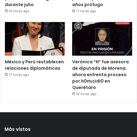
durante julio
años prófugo
14 horas ago
17 horas ago
México y Perú restablecen
Verónica “N” fue asesora
relaciones diplomáticas
de diputada de Morena;
ahora enfrenta proceso
17 horas ago
por h0m¡cidi0 en
Querétaro
18 horas ago
Más vistos