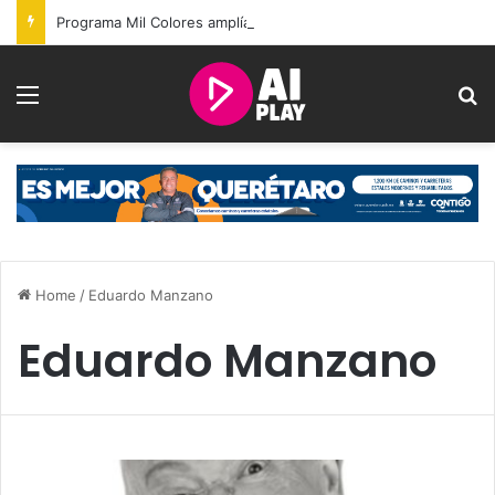
Programa Mil Colores amplía acciones para la atención de personas autistas en Querétaro
Menu
S
Home
/
Eduardo Manzano
Eduardo Manzano