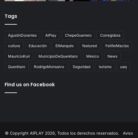
Tags
AgustínDorantes
AIPlay
ChepeGuerrero
Corregidora
cultura
Educación
ElMarqués
featured
FeliferMacías
MauricioKuri
MunicipioDeQuerétaro
México
News
Querétaro
RodrigoMonsalvo
Seguridad
turismo
uaq
Find us on Facebook
© Copyright AIPLAY 2026, Todos los derechos reservados.
Aviso