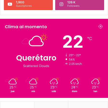
1,900
126 K
Suscriptores
Followers
Clima al momento
22
℃
Querétaro
25º - 22º
54%
2.05 km/h
Scattered Clouds
25
25
23
24
23
℃
℃
℃
℃
℃
jue
vie
sáb
dom
lun