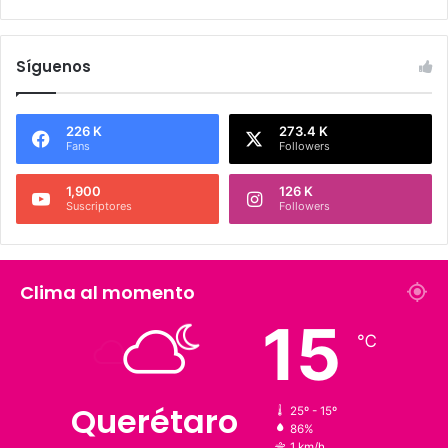
Síguenos
226 K
273.4 K
Fans
Followers
1,900
126 K
Suscriptores
Followers
Clima al momento
15
℃
Querétaro
25º - 15º
86%
1 km/h