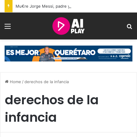
Mu€re Jorge Messi, padre y representante de Lionel Messi, a los 68 años
Menu
S
Home
/
derechos de la infancia
derechos de la
infancia