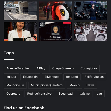
Tags
AgustínDorantes
AIPlay
ChepeGuerrero
Corregidora
cultura
Educación
ElMarqués
featured
FeliferMacías
MauricioKuri
MunicipioDeQuerétaro
México
News
Querétaro
RodrigoMonsalvo
Seguridad
turismo
uaq
Find us on Facebook