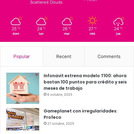
Scattered Clouds
25
24
26
27
24
℃
℃
℃
℃
℃
dom
lun
mar
mié
jue
Popular
Recent
Comments
Infonavit estrena modelo T100: ahora
bastan 100 puntos para crédito y seis
meses de trabajo
6 octubre, 2025
Gameplanet con irregularidades:
Profeco
27 octubre, 2025