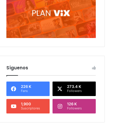
Síguenos
226 K
273.4 K
Fans
Followers
1,900
126 K
Suscriptores
Followers