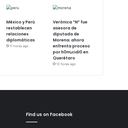
México y Perú
Verónica “N” fue
restablecen
asesora de
relaciones
diputada de
diplomáticas
Morena; ahora
enfrenta proceso
11 horas ago
por h0m¡cidi0 en
Querétaro
12 horas ago
Find us on Facebook