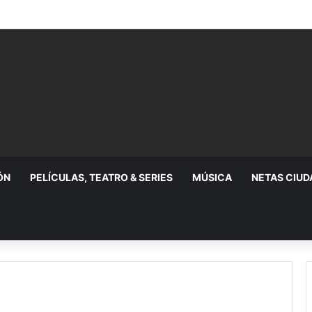
eporta acciones sociales y resultados de seguridad durante julio
ÓN
PELÍCULAS, TEATRO & SERIES
MÚSICA
NETAS CIU