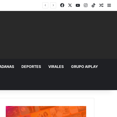
Facebook
X
YouTube
Instagram
TikTok
Random
Si
DADANAS
DEPORTES
VIRALES
GRUPO AIPLAY