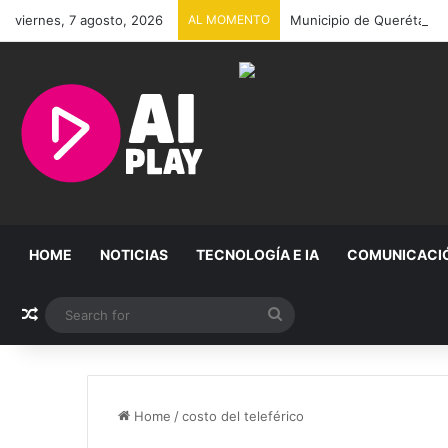
viernes, 7 agosto, 2026
AL MOMENTO
Municipio de Querétaro r
HOME
NOTICIAS
TECNOLOGÍA E IA
COMUNICACI
Random Article
Search
for
Home
/
costo del teleférico