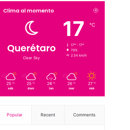
Clima al momento
17
℃
Querétaro
17º - 17º
79%
2.54 km/h
Clear Sky
25
25
24
26
27
℃
℃
℃
℃
℃
sáb
dom
lun
mar
mié
Popular
Recent
Comments